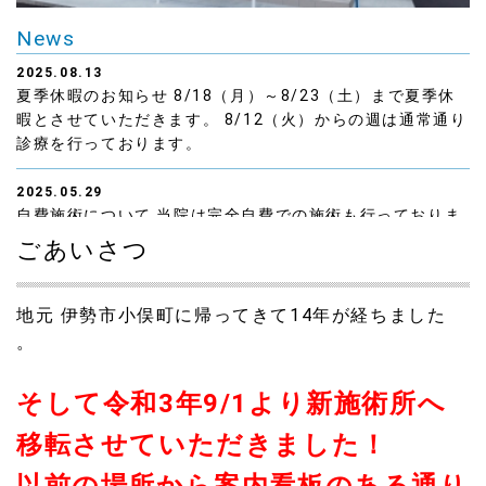
News
2025.08.13
夏季休暇のお知らせ 8/18（月）～8/23（土）まで夏季休
暇とさせていただきます。 8/12（火）からの週は通常通り
診療を行っております。
2025.05.29
自費施術について 当院は完全自費での施術も行っておりま
す。 患者様の症状にあわせて施術を提供しております。 ※
ごあいさつ
完全予約制 ・全身の骨格調整 ・骨盤調整 ・筋骨格調整 ・
ロコモティブシンドローム対策 など ご要望をお気軽にご
相談ください！
地元 伊勢市小俣町に帰ってきて14年が経ちました
。
2023.08.03
夏季休暇のお知らせ 8月10日（木）17時まで診療 8月11日
そして令和3年9/1より新施術所へ
（金）～8月16日（水）終日休診 8月17日（木）から通常
通り診療を行います 患者様にはご不便をおかけいたします
移転させていただきました！
が ご理解のほどよろしくお願いいたします
以前の場所から案内看板のある通り