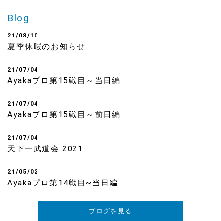
せていただいております。ご理解の程よろしくお願いいた
Blog
します。
21/08/10
2020.04.23
夏季休暇のお知らせ
『ご家庭でできるトレーニング指導』はじめました！スポ
ーツ選手はもちろん運動不足が気になる方やアンチエイジ
21/07/04
ングなどお一人お一人のご要望にお応えいたします！体幹
Ayakaプロ第15戦目～当日編
トレーニングやバランストレーニングが中心となります。
※完全自費メニューになります 初回 2000円 二回目以
降 1500円 まずはお問合せください！
21/07/04
Ayakaプロ第15戦目～前日編
2020.03.16
新型コロナウイルスが猛威を振るっております。当院で
21/07/04
は、万全の消毒、清掃のうえ換気を十分に行いながら診療
天下一武道会 2021
をおこなっております。身体の痛みは我慢せずご来院くだ
さい。
21/05/02
Ayakaプロ第14戦目~当日編
2019.11.08
11/3 中日新聞に院長の特集記事が掲載されました。これか
ブログを見る
らも、自分の経験を生かし地域の患者様、スポーツ選手の