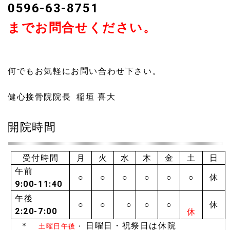
よろしくお願いいたします。
0596-63-8751
までお問合せください。
2021.08.20
移転のお知らせ 令和3年9/1をもちまして健心接骨院および
健心塾伊勢支部は新たな場所に移転しリニューアルオープ
ンとなります。 施術所の隣にキックボクシングジム健心塾
何でもお気軽にお問い合わせ下さい。
伊勢支部が併設された建物で新たなスタートをいたしま
す。 新住所は 三重県伊勢市小俣町本町78 現在の場所か
ら案内看板のある通りに入って15メートルほどの近所で
健心接骨院院長 稲垣 喜大
す。 電話番号も変更ないのですが移設に関する工事日程の
関係で 令和３年8/28～9/24までの期間に限り ☎070-
開院時間
4085-2858 に変更となります。 なお移転に伴う準備期間
として 令和3年8/28（土）～8/31（火） 終日休診とさせ
ていただきます。 現在ご利用いただいております患者様・
受付時間
月
火
水
木
金
土
日
会員様には大変ご迷惑をおかけいたしますが 新しい健心
午前
接骨院・健心塾伊勢支部をよろしくお願い申し上げます。
○
○
○
○
○
○
休
9:00-11:40
2021.08.10
午後
○
○
○
○
○
休
夏季休暇のお知らせ 8/10（火）通常診療 8/11（水）通常
2:20-7:00
休
診療 8/10（月祝）終日休診 8/11（火）終日休診
＊
日曜日・祝祭日は休院
土曜日午後
・
8/12（木）～8月15（日）終日休診 8/16（月）より通常