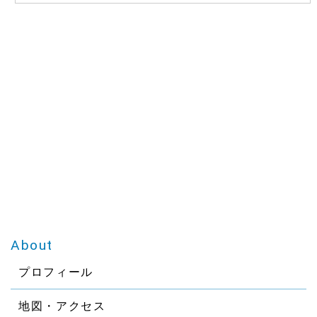
通り診療を行います。
2020.04.23
GW中の診療について 4/29（水）祝日のため休診
4/30（木） 5/1（金） 通常通り診療を行います
5/2（土） 通常通り午前のみ診療を行います 5/3（日）～
5/6（水）休診させて頂きます 5/7（木）から通常通り診療
させて頂きます ※なお新型コロナウイルス感染拡大に伴な
い 急な変更も予想されます。ご理解の程よろしくお願い
いたします。
2020.04.23
新型コロナウイルス感染拡大防止のため 院内の換気・消
毒・清掃を徹底しております。そのため消毒液のにおいが
残ったり 肌寒く感じる場合もあるかと思いますがあらか
About
じめご理解の程よろしくお願い申し上げます。なお、患者
様の集中を避けるため予約時間を調整させていただく場合
プロフィール
がございます。 また、大型連休に伴い帰省される可能性が
危惧されております。当院としましては大変心苦しいです
地図・アクセス
が 『特定警戒都道府県』にお住いの方の診療はお断りさ