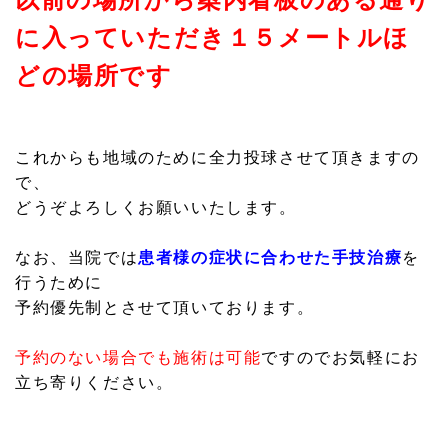
2023.04.19
に入っていただき１５メートルほ
GWの診療について 4/29（土）終日休診 4/30(日) 終日休
診 5/1（月）通常診療 5/2（火）通常診療 5/3（水）終日
どの場所です
休診 5/4（木）終日休診 5/5（金）終日休診 5/6（土）午
前のみ診療 基本カレンダー通りになります。よろしくお願
い致します。
これからも地域のために全力投球させて頂きますの
2022.03.08
で、
臨時休業のお知らせ 3/8（火）～3/14（月） の期間終日休
どうぞよろしくお願いいたします。
診とさせていただきます。 3/15（火）から通常どうり診療
させていただきます。 患者様におかれましては 大変ご迷
なお、当院では
患者様の症状に合わせた手技治療
を
惑をおかけいたしますがご理解のほど宜しくお願いいたし
ます。
行うために
予約優先制とさせて頂いております。
2021.09.28
患者様へ 令和３年９月１日より移転いたしました！ ご不便
予約のない場合でも施術は可能
ですのでお気軽にお
をおかけしておりました電話番号も 0596638751 に戻り
立ち寄りください。
ました！ ＬＩＮＥ公式アカウントでは２４時間ご予約のお
問合せが可能です。添付のＱＲコードからアクセスくださ
い。 ご不便をおかけいたしますがこれからも健心接骨院を